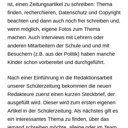
Unsere Schule
ist, einen Zeitungsartikel zu schreiben: Thema
finden, recherchieren, Datenschutz und Copyright
Unsere Klassen
beachten und dann auch noch frei schreiben und,
Unser Schulleben
wenn möglich, eigene Fotos zum Thema
machen. Auch Interviews mit Lehrern oder
Unsere Projekte
anderen Mitarbeitern der Schule und und mit
Familiengrundschulzentrum
Besuchern (z.B. aus der Politik) haben manche
Kinder schon vorbereitet und durchgeführt.
OGTS
Nach einer Einführung in die Redaktionsarbeit
Förderverein
unserer Schülerzeitung bekommen die neuen
Redakteure zuerst einen kurzen Steckbrief, der
ausgefüllt wird. Dieser wird zum ersten eigenen
Artikel in der Schülerzeitung. Als nächstes gilt es
ein interessantes Thema zu finden, über das
jemand schreiben möchte, alleine oder im Team