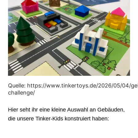
Unsere Schule
Unsere Klassen
Unser Schulleben
Unsere Projekte
Familiengrundschulzentrum
OGTS
Förderverein
Quelle: https://www.tinkertoys.de/2026/05/04/g
challenge/
Hier seht ihr eine kleine Auswahl an Gebäuden,
die unsere Tinker-Kids konstruiert haben: